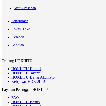
Status Pesanan
Pengiriman
Lokasi Toko
Kembali
Bantuan
Tentang HOKIJITU
HOKIJITU Hari ini
HOKIJITU Jakarta
HOKIJITU Daftar Akun Pro
Kebijakan HOKIJITU
Layanan Pelanggan HOKIJITU
FAQ
HOKIJITU Bonus