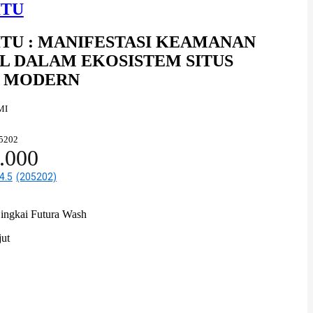
ITU
ITU : MANIFESTASI KEAMANAN
AL DALAM EKOSISTEM SITUS
 MODERN
MI
5202
.000
4.5
(205202)
ingkai Futura Wash
jut