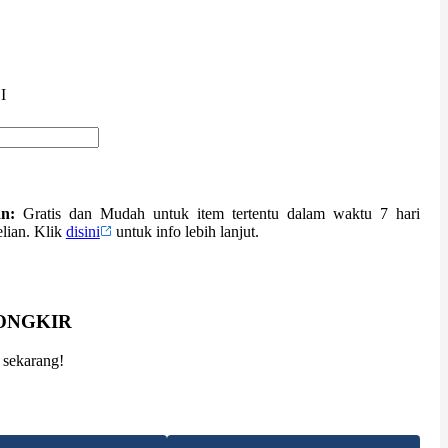
I
n:
Gratis dan Mudah untuk item tertentu dalam waktu 7 hari
lian. Klik
disini
untuk info lebih lanjut.
ONGKIR
 sekarang!